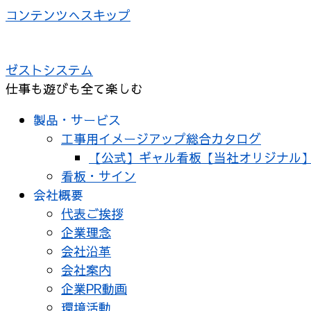
コンテンツへスキップ
ゼストシステム
仕事も遊びも全て楽しむ
製品・サービス
工事用イメージアップ総合カタログ
【公式】ギャル看板【当社オリジナル
看板・サイン
会社概要
代表ご挨拶
企業理念
会社沿革
会社案内
企業PR動画
環境活動