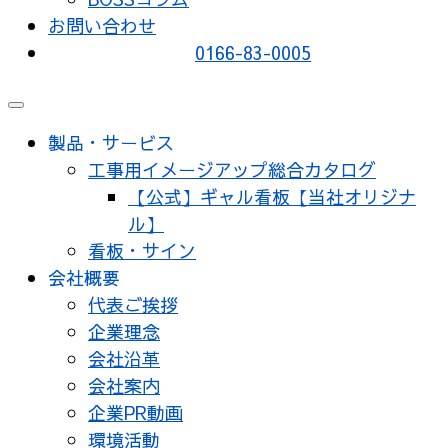
お問い合わせ
0166-83-0005
メ
ニ
製品・サービス
ュ
工事用イメージアップ総合カタログ
ー
【公式】ギャル看板【当社オリジナ
ル】
看板・サイン
会社概要
代表ご挨拶
企業理念
会社沿革
会社案内
企業PR動画
環境活動