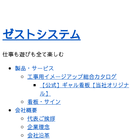
コ
ン
テ
ゼストシステム
ン
ツ
へ
仕事も遊びも全て楽しむ
ス
キ
製品・サービス
ッ
工事用イメージアップ総合カタログ
プ
【公式】ギャル看板【当社オリジナ
ル】
看板・サイン
会社概要
代表ご挨拶
企業理念
会社沿革