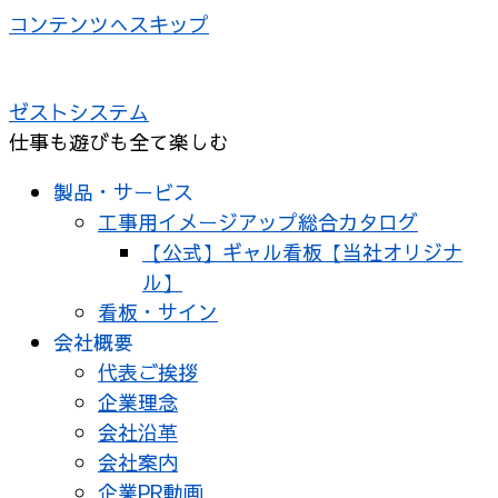
コンテンツへスキップ
ゼストシステム
仕事も遊びも全て楽しむ
製品・サービス
工事用イメージアップ総合カタログ
【公式】ギャル看板【当社オリジナ
ル】
看板・サイン
会社概要
代表ご挨拶
企業理念
会社沿革
会社案内
企業PR動画