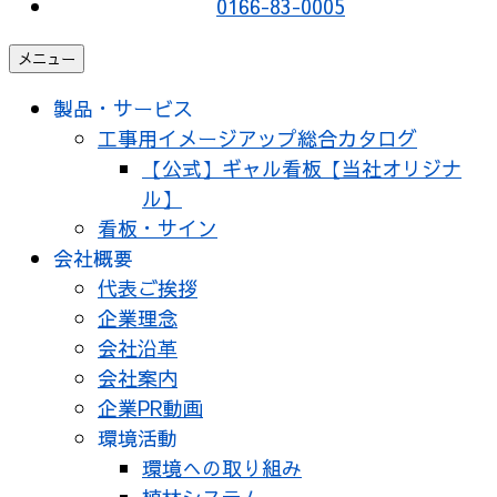
0166-83-0005
メニュー
製品・サービス
工事用イメージアップ総合カタログ
【公式】ギャル看板【当社オリジナ
ル】
看板・サイン
会社概要
代表ご挨拶
企業理念
会社沿革
会社案内
企業PR動画
環境活動
環境への取り組み