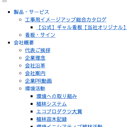
メ
ニ
製品・サービス
ュ
工事用イメージアップ総合カタログ
ー
【公式】ギャル看板【当社オリジナル
看板・サイン
会社概要
代表ご挨拶
企業理念
会社沿革
会社案内
企業PR動画
環境活動
環境への取り組み
植林システム
エコプロダクツ大賞
植林苗木記録
環境イニシアティブ植林活動