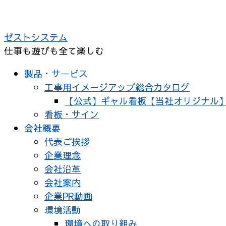
コ
ン
ゼストシステム
テ
仕事も遊びも全て楽しむ
ン
ツ
製品・サービス
へ
工事用イメージアップ総合カタログ
ス
【公式】ギャル看板【当社オリジナル
キ
看板・サイン
ッ
会社概要
プ
代表ご挨拶
企業理念
会社沿革
会社案内
企業PR動画
環境活動
環境への取り組み