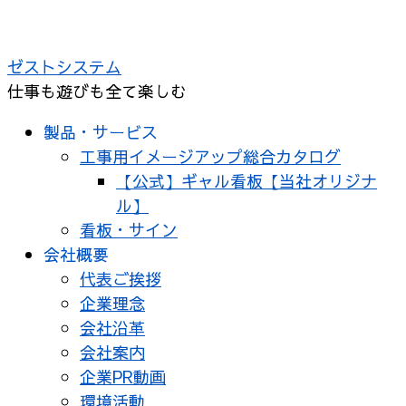
コ
ン
ゼストシステム
テ
仕事も遊びも全て楽しむ
ン
ツ
製品・サービス
へ
工事用イメージアップ総合カタログ
ス
【公式】ギャル看板【当社オリジナ
キ
ル】
ッ
看板・サイン
プ
会社概要
代表ご挨拶
企業理念
会社沿革
会社案内
企業PR動画
環境活動