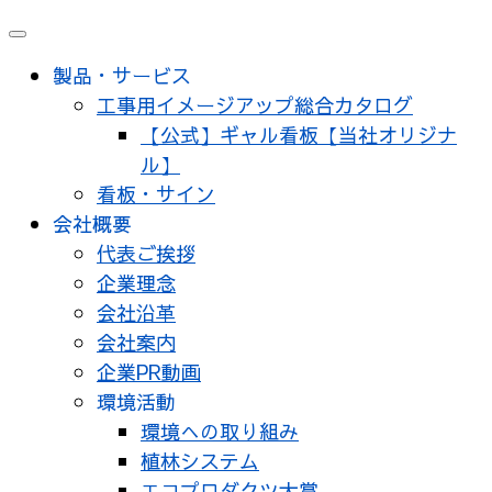
メ
ニ
製品・サービス
ュ
工事用イメージアップ総合カタログ
ー
【公式】ギャル看板【当社オリジナ
ル】
看板・サイン
会社概要
代表ご挨拶
企業理念
会社沿革
会社案内
企業PR動画
環境活動
環境への取り組み
植林システム
エコプロダクツ大賞