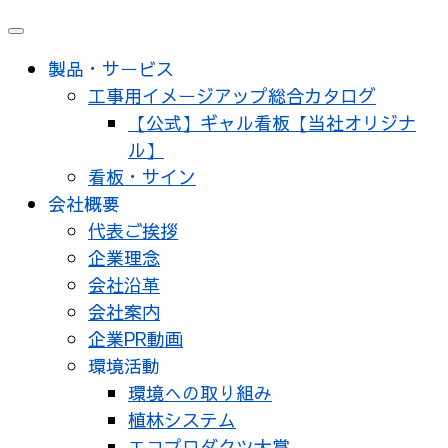
メ
ニ
製品・サービス
ュ
工事用イメージアップ総合カタログ
ー
【公式】ギャル看板【当社オリジナ
ル】
看板・サイン
会社概要
代表ご挨拶
企業理念
会社沿革
会社案内
企業PR動画
環境活動
環境への取り組み
植林システム
エコプロダクツ大賞