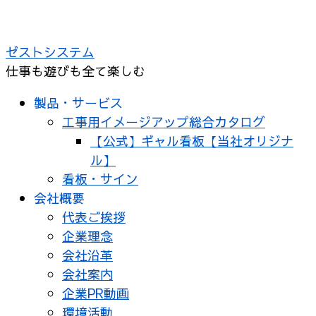
コ
ン
ゼストシステム
テ
仕事も遊びも全て楽しむ
ン
ツ
製品・サービス
へ
工事用イメージアップ総合カタログ
ス
【公式】ギャル看板【当社オリジナ
キ
ル】
ッ
看板・サイン
プ
会社概要
代表ご挨拶
企業理念
会社沿革
会社案内
企業PR動画
環境活動