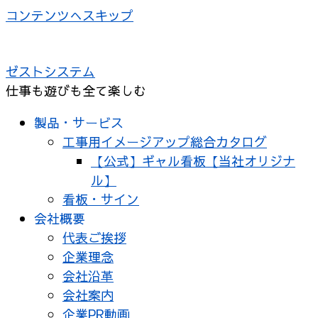
コンテンツへスキップ
ゼストシステム
仕事も遊びも全て楽しむ
製品・サービス
工事用イメージアップ総合カタログ
【公式】ギャル看板【当社オリジナ
ル】
看板・サイン
会社概要
代表ご挨拶
企業理念
会社沿革
会社案内
企業PR動画