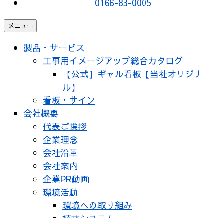
0166-83-0005
メニュー
製品・サービス
工事用イメージアップ総合カタログ
【公式】ギャル看板【当社オリジナ
ル】
看板・サイン
会社概要
代表ご挨拶
企業理念
会社沿革
会社案内
企業PR動画
環境活動
環境への取り組み