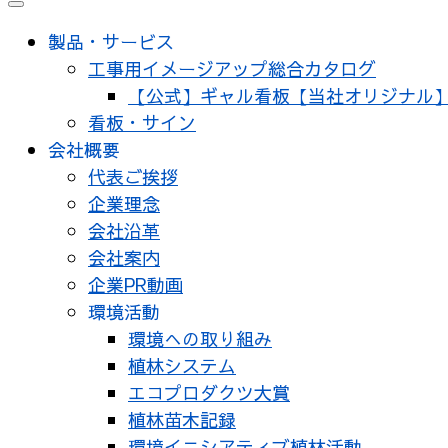
メ
ニ
製品・サービス
ュ
工事用イメージアップ総合カタログ
ー
【公式】ギャル看板【当社オリジナル
看板・サイン
会社概要
代表ご挨拶
企業理念
会社沿革
会社案内
企業PR動画
環境活動
環境への取り組み
植林システム
エコプロダクツ大賞
植林苗木記録
環境イニシアティブ植林活動