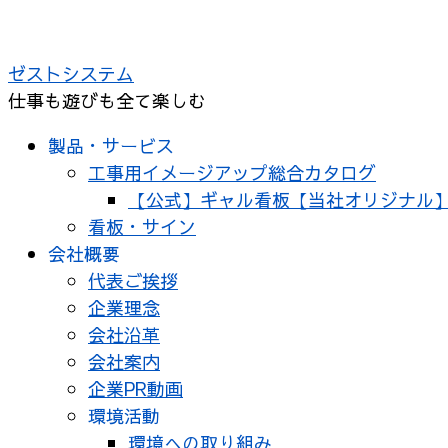
コ
ン
ゼストシステム
テ
仕事も遊びも全て楽しむ
ン
ツ
製品・サービス
へ
工事用イメージアップ総合カタログ
ス
【公式】ギャル看板【当社オリジナル
キ
看板・サイン
ッ
会社概要
プ
代表ご挨拶
企業理念
会社沿革
会社案内
企業PR動画
環境活動
環境への取り組み