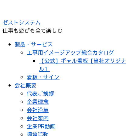
コ
ン
ゼストシステム
テ
仕事も遊びも全て楽しむ
ン
ツ
製品・サービス
へ
工事用イメージアップ総合カタログ
ス
【公式】ギャル看板【当社オリジナ
キ
ル】
ッ
看板・サイン
プ
会社概要
代表ご挨拶
企業理念
会社沿革
会社案内
企業PR動画
環境活動