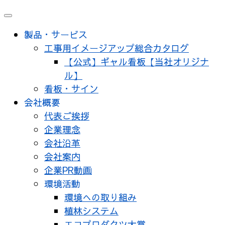
メ
ニ
製品・サービス
ュ
工事用イメージアップ総合カタログ
ー
【公式】ギャル看板【当社オリジナ
ル】
看板・サイン
会社概要
代表ご挨拶
企業理念
会社沿革
会社案内
企業PR動画
環境活動
環境への取り組み
植林システム
エコプロダクツ大賞