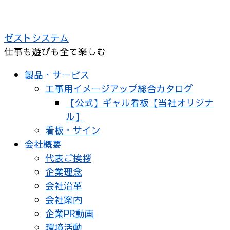
コ
ン
ゼストシステム
テ
仕事も遊びも全て楽しむ
ン
ツ
製品・サービス
へ
工事用イメージアップ総合カタログ
ス
【公式】ギャル看板【当社オリジナ
キ
ル】
ッ
看板・サイン
プ
会社概要
代表ご挨拶
企業理念
会社沿革
会社案内
企業PR動画
環境活動