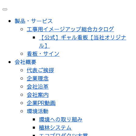
メ
ニ
製品・サービス
ュ
工事用イメージアップ総合カタログ
ー
【公式】ギャル看板【当社オリジナ
ル】
看板・サイン
会社概要
代表ご挨拶
企業理念
会社沿革
会社案内
企業PR動画
環境活動
環境への取り組み
植林システム
エコプロダクツ大賞