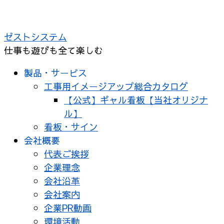
ゼストシステム
仕事も遊びも全て楽しむ
製品・サービス
工事用イメージアップ総合カタログ
【公式】ギャル看板【当社オリジナ
ル】
看板・サイン
会社概要
代表ご挨拶
企業理念
会社沿革
会社案内
企業PR動画
環境活動