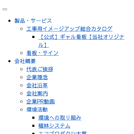
メ
ニ
製品・サービス
ュ
工事用イメージアップ総合カタログ
ー
【公式】ギャル看板【当社オリジナ
ル】
看板・サイン
会社概要
代表ご挨拶
企業理念
会社沿革
会社案内
企業PR動画
環境活動
環境への取り組み
植林システム
エコプロダクツ大賞