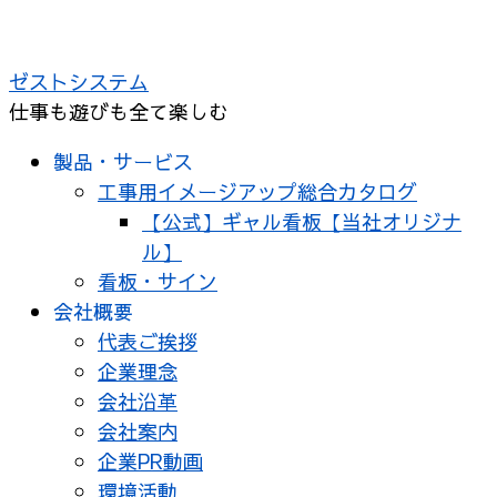
コ
ン
ゼストシステム
テ
仕事も遊びも全て楽しむ
ン
ツ
製品・サービス
へ
工事用イメージアップ総合カタログ
ス
【公式】ギャル看板【当社オリジナ
キ
ル】
ッ
看板・サイン
プ
会社概要
代表ご挨拶
企業理念
会社沿革
会社案内
企業PR動画
環境活動