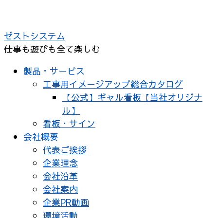
コ
ン
ゼストシステム
テ
仕事も遊びも全て楽しむ
ン
ツ
製品・サービス
へ
工事用イメージアップ総合カタログ
ス
【公式】ギャル看板【当社オリジナ
キ
ル】
ッ
看板・サイン
プ
会社概要
代表ご挨拶
企業理念
会社沿革
会社案内
企業PR動画
環境活動