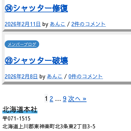
㉔シャッター修復
2026年2月11日
by
あんこ
/
2件のコメント
メンバーブログ
㉓シャッター破壊
2026年2月8日
by
あんこ
/
0件のコメント
投
1
2
…
9
次へ »
北海道本社
稿
〒071-1515
の
北海道上川郡東神楽町北3条東2丁目3-5