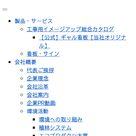
メ
ニ
製品・サービス
ュ
工事用イメージアップ総合カタログ
ー
【公式】ギャル看板【当社オリジナ
ル】
看板・サイン
会社概要
代表ご挨拶
企業理念
会社沿革
会社案内
企業PR動画
環境活動
環境への取り組み
植林システム
エコプロダクツ大賞