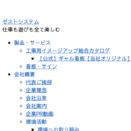
コ
ン
ゼストシステム
テ
仕事も遊びも全て楽しむ
ン
ツ
製品・サービス
へ
工事用イメージアップ総合カタログ
ス
【公式】ギャル看板【当社オリジナル
キ
看板・サイン
ッ
会社概要
プ
代表ご挨拶
企業理念
会社沿革
会社案内
企業PR動画
環境活動
環境への取り組み