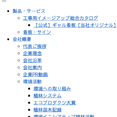
メ
ニ
製品・サービス
ュ
工事用イメージアップ総合カタログ
ー
【公式】ギャル看板【当社オリジナル
看板・サイン
会社概要
代表ご挨拶
企業理念
会社沿革
会社案内
企業PR動画
環境活動
環境への取り組み
植林システム
エコプロダクツ大賞
植林苗木記録
環境イニシアティブ植林活動