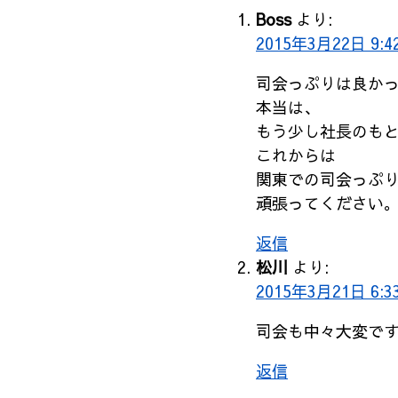
Boss
より:
2015年3月22日 9:4
司会っぷりは良か
本当は、
もう少し社長のも
これからは
関東での司会っぷ
頑張ってください
返信
松川
より:
2015年3月21日 6:3
司会も中々大変で
返信