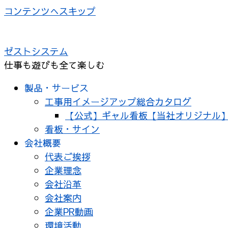
コンテンツへスキップ
ゼストシステム
仕事も遊びも全て楽しむ
製品・サービス
工事用イメージアップ総合カタログ
【公式】ギャル看板【当社オリジナル
看板・サイン
会社概要
代表ご挨拶
企業理念
会社沿革
会社案内
企業PR動画
環境活動