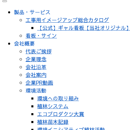
メ
ニ
製品・サービス
ュ
工事用イメージアップ総合カタログ
ー
【公式】ギャル看板【当社オリジナル
看板・サイン
会社概要
代表ご挨拶
企業理念
会社沿革
会社案内
企業PR動画
環境活動
環境への取り組み
植林システム
エコプロダクツ大賞
植林苗木記録
環境イニシアティブ植林活動