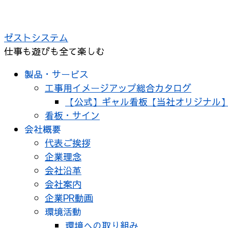
コ
ン
ゼストシステム
テ
仕事も遊びも全て楽しむ
ン
ツ
製品・サービス
へ
工事用イメージアップ総合カタログ
ス
【公式】ギャル看板【当社オリジナル
キ
看板・サイン
ッ
会社概要
プ
代表ご挨拶
企業理念
会社沿革
会社案内
企業PR動画
環境活動
環境への取り組み