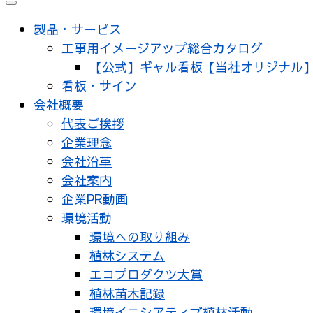
メ
ニ
製品・サービス
ュ
工事用イメージアップ総合カタログ
ー
【公式】ギャル看板【当社オリジナル
看板・サイン
会社概要
代表ご挨拶
企業理念
会社沿革
会社案内
企業PR動画
環境活動
環境への取り組み
植林システム
エコプロダクツ大賞
植林苗木記録
環境イニシアティブ植林活動