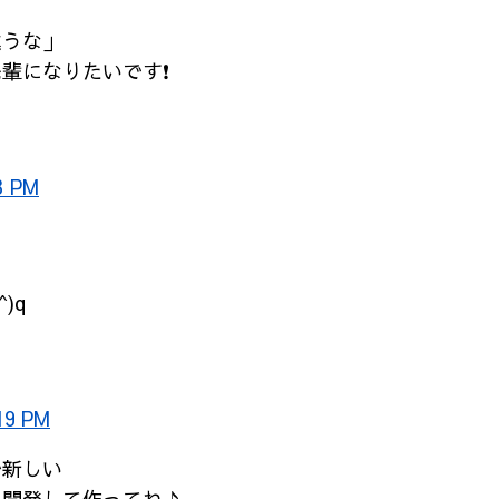
違うな」
輩になりたいです❗
3 PM
)q
19 PM
で新しい
も開発して作ってね♪