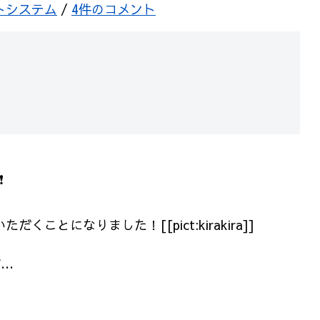
トシステム
/
4件のコメント
❗
くことになりました！[[pict:kirakira]]
が…