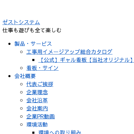
コ
ン
ゼストシステム
テ
仕事も遊びも全て楽しむ
ン
ツ
製品・サービス
へ
工事用イメージアップ総合カタログ
ス
【公式】ギャル看板【当社オリジナル
キ
看板・サイン
ッ
会社概要
プ
代表ご挨拶
企業理念
会社沿革
会社案内
企業PR動画
環境活動
環境への取り組み