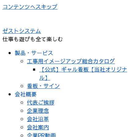
コンテンツへスキップ
ゼストシステム
仕事も遊びも全て楽しむ
製品・サービス
工事用イメージアップ総合カタログ
【公式】ギャル看板【当社オリジナ
ル】
看板・サイン
会社概要
代表ご挨拶
企業理念
会社沿革
会社案内
企業PR動画