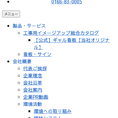
0166-83-0005
メニュー
製品・サービス
工事用イメージアップ総合カタログ
【公式】ギャル看板【当社オリジナ
ル】
看板・サイン
会社概要
代表ご挨拶
企業理念
会社沿革
会社案内
企業PR動画
環境活動
環境への取り組み