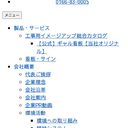
0166-83-0005
メニュー
製品・サービス
工事用イメージアップ総合カタログ
【公式】ギャル看板【当社オリジナ
ル】
看板・サイン
会社概要
代表ご挨拶
企業理念
会社沿革
会社案内
企業PR動画
環境活動
環境への取り組み