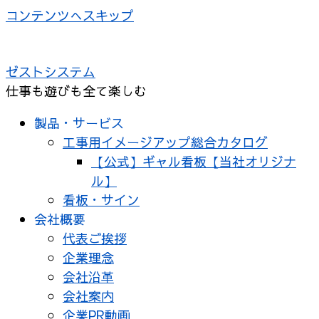
コンテンツへスキップ
ゼストシステム
仕事も遊びも全て楽しむ
製品・サービス
工事用イメージアップ総合カタログ
【公式】ギャル看板【当社オリジナ
ル】
看板・サイン
会社概要
代表ご挨拶
企業理念
会社沿革
会社案内
企業PR動画