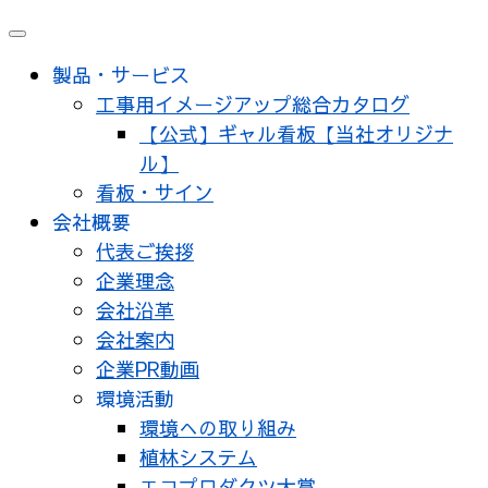
メ
ニ
製品・サービス
ュ
工事用イメージアップ総合カタログ
ー
【公式】ギャル看板【当社オリジナ
ル】
看板・サイン
会社概要
代表ご挨拶
企業理念
会社沿革
会社案内
企業PR動画
環境活動
環境への取り組み
植林システム
エコプロダクツ大賞