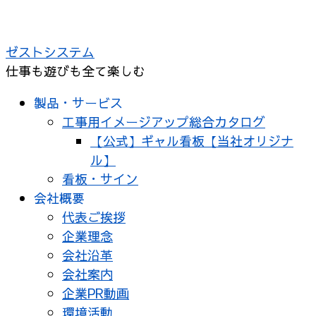
コ
ン
ゼストシステム
テ
仕事も遊びも全て楽しむ
ン
ツ
製品・サービス
へ
工事用イメージアップ総合カタログ
ス
【公式】ギャル看板【当社オリジナ
キ
ル】
ッ
看板・サイン
プ
会社概要
代表ご挨拶
企業理念
会社沿革
会社案内
企業PR動画
環境活動