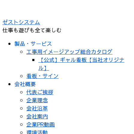
ゼストシステム
仕事も遊びも全て楽しむ
製品・サービス
工事用イメージアップ総合カタログ
【公式】ギャル看板【当社オリジナ
ル】
看板・サイン
会社概要
代表ご挨拶
企業理念
会社沿革
会社案内
企業PR動画
環境活動