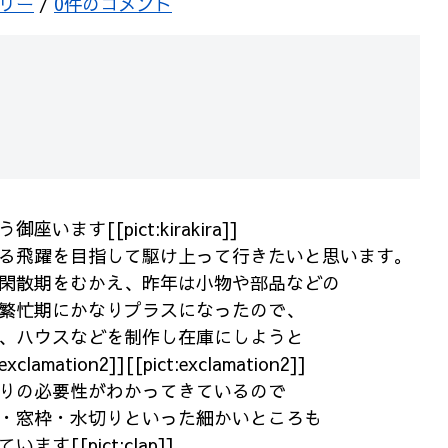
リー
/
0件のコメント
ます[[pict:kirakira]]
る飛躍を目指して駆け上って行きたいと思います。
閑散期をむかえ、昨年は小物や部品などの
繁忙期にかなりプラスになったので、
、ハウスなどを制作し在庫にしようと
amation2]][[pict:exclamation2]]
りの必要性がわかってきているので
・窓枠・水切りといった細かいところも
す[[pict:clap]]