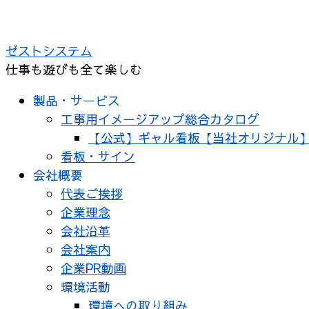
ゼストシステム
仕事も遊びも全て楽しむ
製品・サービス
工事用イメージアップ総合カタログ
【公式】ギャル看板【当社オリジナル
看板・サイン
会社概要
代表ご挨拶
企業理念
会社沿革
会社案内
企業PR動画
環境活動
環境への取り組み