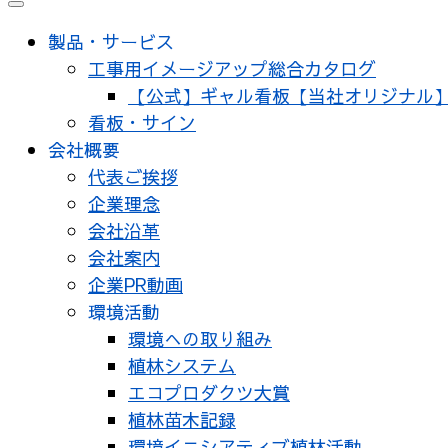
製品・サービス
工事用イメージアップ総合カタログ
【公式】ギャル看板【当社オリジナル
看板・サイン
会社概要
代表ご挨拶
企業理念
会社沿革
会社案内
企業PR動画
環境活動
環境への取り組み
植林システム
エコプロダクツ大賞
植林苗木記録
環境イニシアティブ植林活動