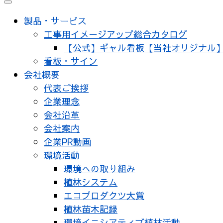
メ
ニ
製品・サービス
ュ
工事用イメージアップ総合カタログ
ー
【公式】ギャル看板【当社オリジナル
看板・サイン
会社概要
代表ご挨拶
企業理念
会社沿革
会社案内
企業PR動画
環境活動
環境への取り組み
植林システム
エコプロダクツ大賞
植林苗木記録
環境イニシアティブ植林活動