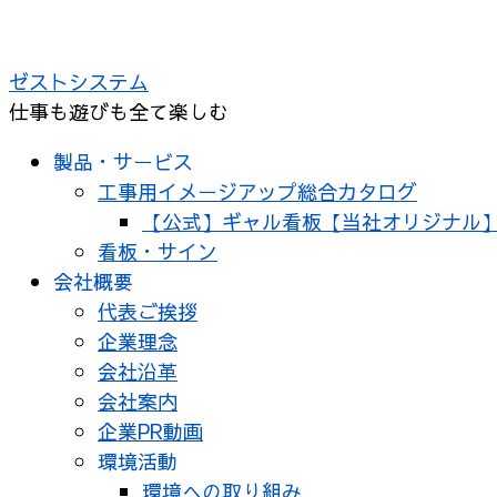
コ
ン
ゼストシステム
テ
仕事も遊びも全て楽しむ
ン
ツ
製品・サービス
へ
工事用イメージアップ総合カタログ
ス
【公式】ギャル看板【当社オリジナル
キ
看板・サイン
ッ
会社概要
プ
代表ご挨拶
企業理念
会社沿革
会社案内
企業PR動画
環境活動
環境への取り組み