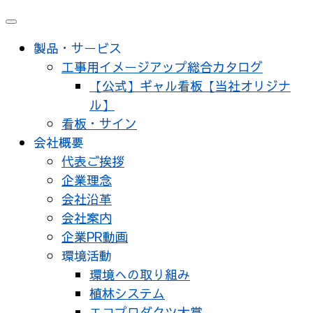
メ
ニ
製品・サービス
ュ
工事用イメージアップ総合カタログ
ー
【公式】ギャル看板【当社オリジナ
ル】
看板・サイン
会社概要
代表ご挨拶
企業理念
会社沿革
会社案内
企業PR動画
環境活動
環境への取り組み
植林システム
エコプロダクツ大賞