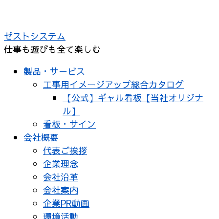
コ
ン
ゼストシステム
テ
仕事も遊びも全て楽しむ
ン
ツ
製品・サービス
へ
工事用イメージアップ総合カタログ
ス
【公式】ギャル看板【当社オリジナ
キ
ル】
ッ
看板・サイン
プ
会社概要
代表ご挨拶
企業理念
会社沿革
会社案内
企業PR動画
環境活動