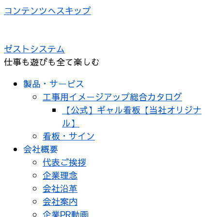
コンテンツへスキップ
ゼストシステム
仕事も遊びも全て楽しむ
製品・サービス
工事用イメージアップ総合カタログ
【公式】ギャル看板【当社オリジナ
ル】
看板・サイン
会社概要
代表ご挨拶
企業理念
会社沿革
会社案内
企業PR動画