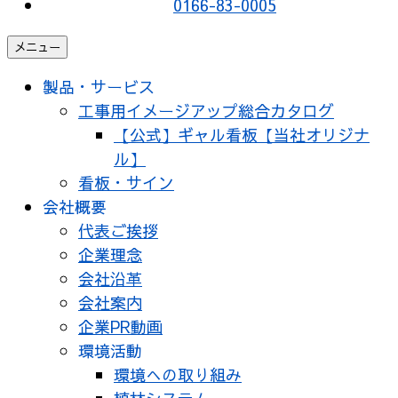
0166-83-0005
メニュー
製品・サービス
工事用イメージアップ総合カタログ
【公式】ギャル看板【当社オリジナ
ル】
看板・サイン
会社概要
代表ご挨拶
企業理念
会社沿革
会社案内
企業PR動画
環境活動
環境への取り組み