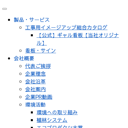
メ
ニ
製品・サービス
ュ
工事用イメージアップ総合カタログ
ー
【公式】ギャル看板【当社オリジナ
ル】
看板・サイン
会社概要
代表ご挨拶
企業理念
会社沿革
会社案内
企業PR動画
環境活動
環境への取り組み
植林システム
エコプロダクツ大賞