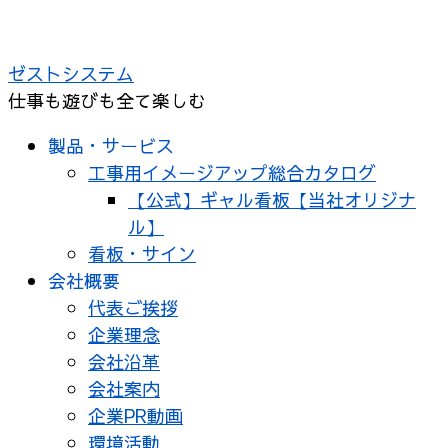
コ
ン
ゼストシステム
テ
仕事も遊びも全て楽しむ
ン
ツ
製品・サービス
へ
工事用イメージアップ総合カタログ
ス
【公式】ギャル看板【当社オリジナ
キ
ル】
ッ
看板・サイン
プ
会社概要
代表ご挨拶
企業理念
会社沿革
会社案内
企業PR動画
環境活動