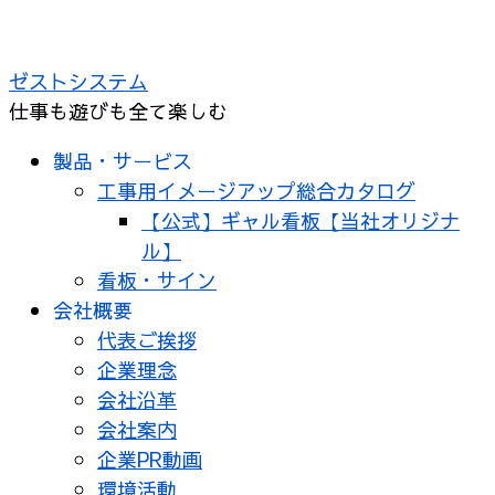
ゼストシステム
仕事も遊びも全て楽しむ
製品・サービス
工事用イメージアップ総合カタログ
【公式】ギャル看板【当社オリジナ
ル】
看板・サイン
会社概要
代表ご挨拶
企業理念
会社沿革
会社案内
企業PR動画
環境活動