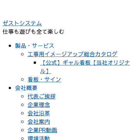
コ
ン
ゼストシステム
テ
仕事も遊びも全て楽しむ
ン
ツ
製品・サービス
へ
工事用イメージアップ総合カタログ
ス
【公式】ギャル看板【当社オリジナ
キ
ル】
ッ
看板・サイン
プ
会社概要
代表ご挨拶
企業理念
会社沿革
会社案内
企業PR動画
環境活動