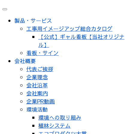
メ
ニ
製品・サービス
ュ
工事用イメージアップ総合カタログ
ー
【公式】ギャル看板【当社オリジナ
ル】
看板・サイン
会社概要
代表ご挨拶
企業理念
会社沿革
会社案内
企業PR動画
環境活動
環境への取り組み
植林システム
エコプロダクツ大賞