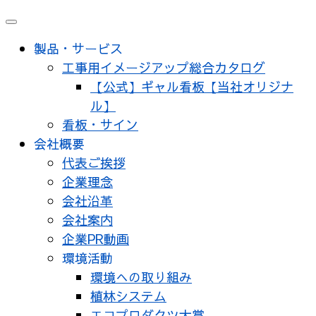
メ
ニ
製品・サービス
ュ
工事用イメージアップ総合カタログ
ー
【公式】ギャル看板【当社オリジナ
ル】
看板・サイン
会社概要
代表ご挨拶
企業理念
会社沿革
会社案内
企業PR動画
環境活動
環境への取り組み
植林システム
エコプロダクツ大賞