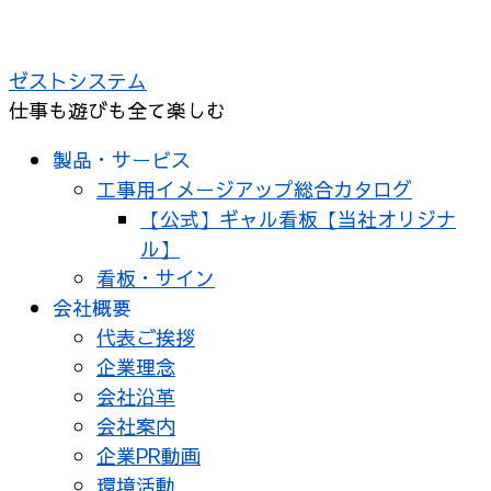
コ
ン
ゼストシステム
テ
仕事も遊びも全て楽しむ
ン
ツ
製品・サービス
へ
工事用イメージアップ総合カタログ
ス
【公式】ギャル看板【当社オリジナ
キ
ル】
ッ
看板・サイン
プ
会社概要
代表ご挨拶
企業理念
会社沿革
会社案内
企業PR動画
環境活動