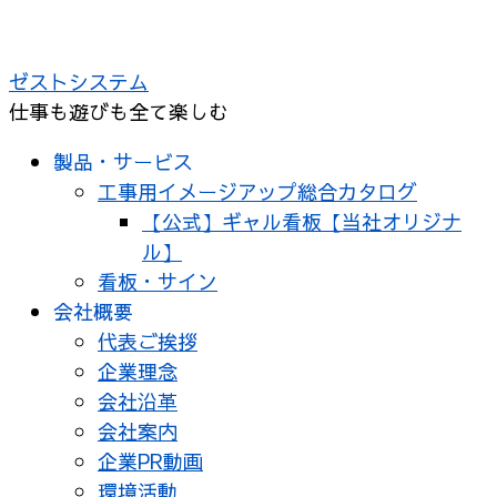
ゼストシステム
仕事も遊びも全て楽しむ
製品・サービス
工事用イメージアップ総合カタログ
【公式】ギャル看板【当社オリジナ
ル】
看板・サイン
会社概要
代表ご挨拶
企業理念
会社沿革
会社案内
企業PR動画
環境活動