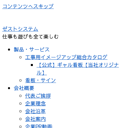
コンテンツへスキップ
ゼストシステム
仕事も遊びも全て楽しむ
製品・サービス
工事用イメージアップ総合カタログ
【公式】ギャル看板【当社オリジナ
ル】
看板・サイン
会社概要
代表ご挨拶
企業理念
会社沿革
会社案内
企業PR動画