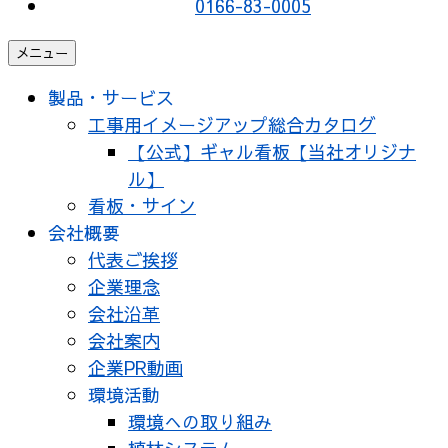
0166-83-0005
メニュー
製品・サービス
工事用イメージアップ総合カタログ
【公式】ギャル看板【当社オリジナ
ル】
看板・サイン
会社概要
代表ご挨拶
企業理念
会社沿革
会社案内
企業PR動画
環境活動
環境への取り組み