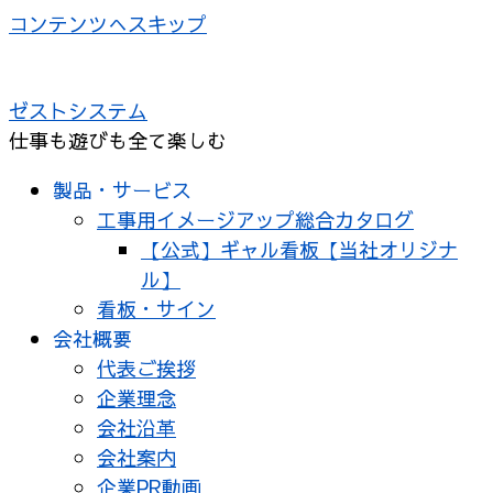
コンテンツへスキップ
ゼストシステム
仕事も遊びも全て楽しむ
製品・サービス
工事用イメージアップ総合カタログ
【公式】ギャル看板【当社オリジナ
ル】
看板・サイン
会社概要
代表ご挨拶
企業理念
会社沿革
会社案内
企業PR動画