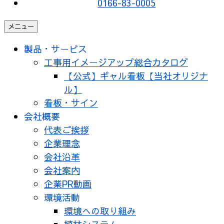
0166-83-0005
メニュー
製品・サービス
工事用イメージアップ総合カタログ
【公式】ギャル看板【当社オリジナ
ル】
看板・サイン
会社概要
代表ご挨拶
企業理念
会社沿革
会社案内
企業PR動画
環境活動
環境への取り組み