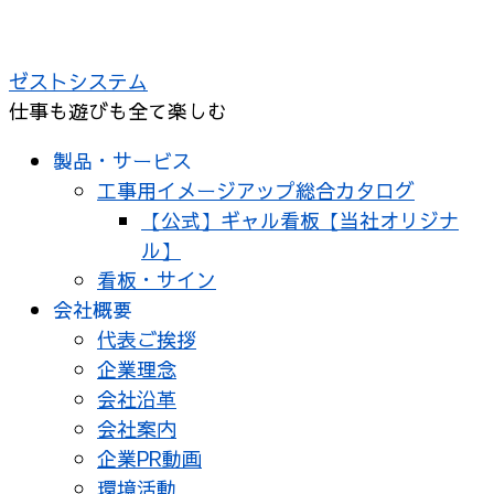
コ
ン
ゼストシステム
テ
仕事も遊びも全て楽しむ
ン
ツ
製品・サービス
へ
工事用イメージアップ総合カタログ
ス
【公式】ギャル看板【当社オリジナ
キ
ル】
ッ
看板・サイン
プ
会社概要
代表ご挨拶
企業理念
会社沿革
会社案内
企業PR動画
環境活動