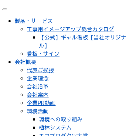
メ
ニ
製品・サービス
ュ
工事用イメージアップ総合カタログ
ー
【公式】ギャル看板【当社オリジナ
ル】
看板・サイン
会社概要
代表ご挨拶
企業理念
会社沿革
会社案内
企業PR動画
環境活動
環境への取り組み
植林システム
エコプロダクツ大賞