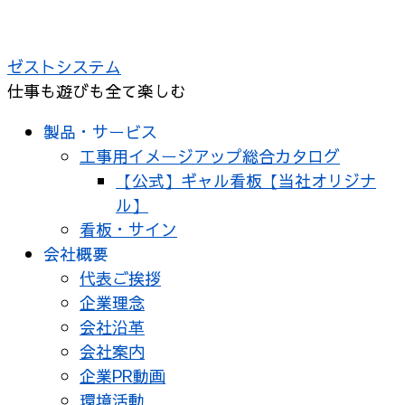
コ
ン
ゼストシステム
テ
仕事も遊びも全て楽しむ
ン
ツ
製品・サービス
へ
工事用イメージアップ総合カタログ
ス
【公式】ギャル看板【当社オリジナ
キ
ル】
ッ
看板・サイン
プ
会社概要
代表ご挨拶
企業理念
会社沿革
会社案内
企業PR動画
環境活動