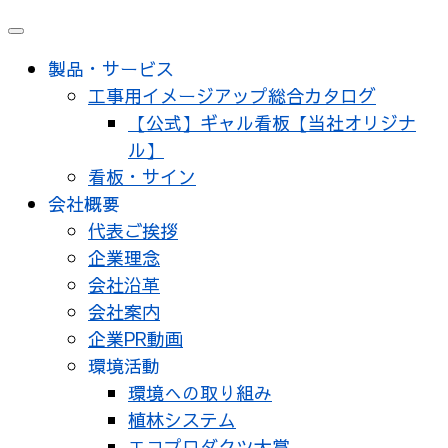
メ
ニ
製品・サービス
ュ
工事用イメージアップ総合カタログ
ー
【公式】ギャル看板【当社オリジナ
ル】
看板・サイン
会社概要
代表ご挨拶
企業理念
会社沿革
会社案内
企業PR動画
環境活動
環境への取り組み
植林システム
エコプロダクツ大賞