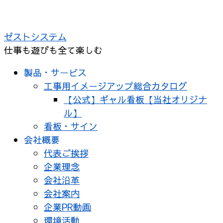
ゼストシステム
仕事も遊びも全て楽しむ
製品・サービス
工事用イメージアップ総合カタログ
【公式】ギャル看板【当社オリジナ
ル】
看板・サイン
会社概要
代表ご挨拶
企業理念
会社沿革
会社案内
企業PR動画
環境活動