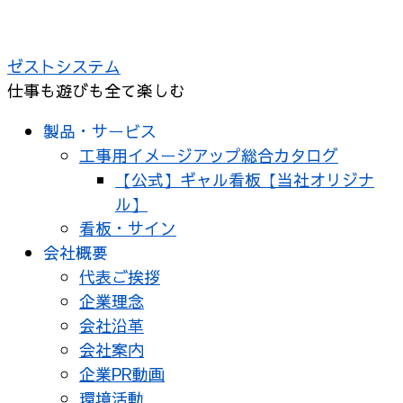
コ
ン
ゼストシステム
テ
仕事も遊びも全て楽しむ
ン
ツ
製品・サービス
へ
工事用イメージアップ総合カタログ
ス
【公式】ギャル看板【当社オリジナ
キ
ル】
ッ
看板・サイン
プ
会社概要
代表ご挨拶
企業理念
会社沿革
会社案内
企業PR動画
環境活動