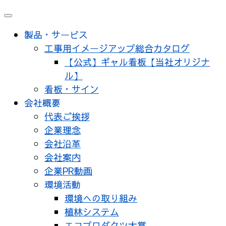
メ
ニ
製品・サービス
ュ
工事用イメージアップ総合カタログ
ー
【公式】ギャル看板【当社オリジナ
ル】
看板・サイン
会社概要
代表ご挨拶
企業理念
会社沿革
会社案内
企業PR動画
環境活動
環境への取り組み
植林システム
エコプロダクツ大賞