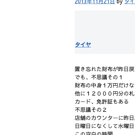
2013年11月21日
by
タイ
タイヤ
置き忘れた財布が昨日戻
でも、不思議その１
財布の中身１万円だけな
他に１２０００円分の札
カード、免許証もある
不思議その２
店舗のカウンターに昨日
日曜日になくして水曜日
この空白の時間。