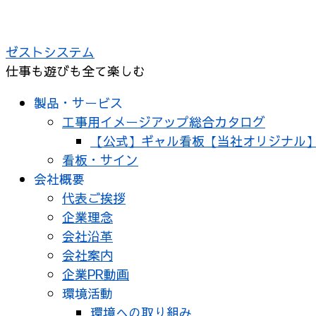
ゼストシステム
仕事も遊びも全て楽しむ
製品・サービス
工事用イメージアップ総合カタログ
【公式】ギャル看板【当社オリジナル
看板・サイン
会社概要
代表ご挨拶
企業理念
会社沿革
会社案内
企業PR動画
環境活動
環境への取り組み