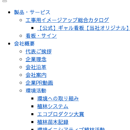
製品・サービス
工事用イメージアップ総合カタログ
【公式】ギャル看板【当社オリジナル
看板・サイン
会社概要
代表ご挨拶
企業理念
会社沿革
会社案内
企業PR動画
環境活動
環境への取り組み
植林システム
エコプロダクツ大賞
植林苗木記録
環境イニシアティブ植林活動