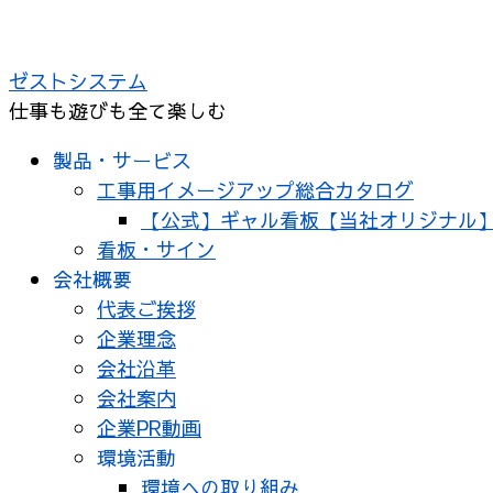
コ
ン
ゼストシステム
テ
仕事も遊びも全て楽しむ
ン
ツ
製品・サービス
へ
工事用イメージアップ総合カタログ
ス
【公式】ギャル看板【当社オリジナル
キ
看板・サイン
ッ
会社概要
プ
代表ご挨拶
企業理念
会社沿革
会社案内
企業PR動画
環境活動
環境への取り組み