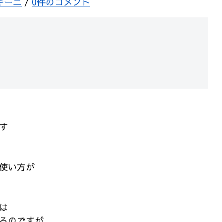
キーニ
/
0件のコメント
す
使い方が
は
るのですが