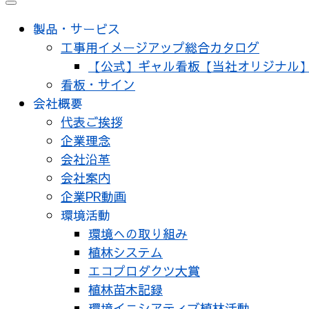
メ
ニ
製品・サービス
ュ
工事用イメージアップ総合カタログ
ー
【公式】ギャル看板【当社オリジナル
看板・サイン
会社概要
代表ご挨拶
企業理念
会社沿革
会社案内
企業PR動画
環境活動
環境への取り組み
植林システム
エコプロダクツ大賞
植林苗木記録
環境イニシアティブ植林活動