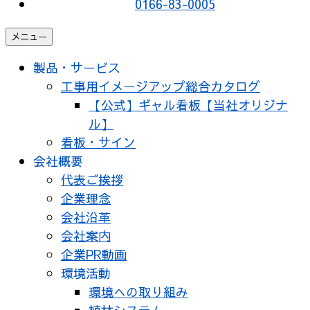
0166-83-0005
メニュー
製品・サービス
工事用イメージアップ総合カタログ
【公式】ギャル看板【当社オリジナ
ル】
看板・サイン
会社概要
代表ご挨拶
企業理念
会社沿革
会社案内
企業PR動画
環境活動
環境への取り組み