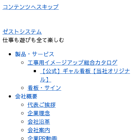
コンテンツへスキップ
ゼストシステム
仕事も遊びも全て楽しむ
製品・サービス
工事用イメージアップ総合カタログ
【公式】ギャル看板【当社オリジナ
ル】
看板・サイン
会社概要
代表ご挨拶
企業理念
会社沿革
会社案内
企業PR動画