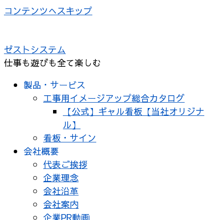
コンテンツへスキップ
ゼストシステム
仕事も遊びも全て楽しむ
製品・サービス
工事用イメージアップ総合カタログ
【公式】ギャル看板【当社オリジナ
ル】
看板・サイン
会社概要
代表ご挨拶
企業理念
会社沿革
会社案内
企業PR動画