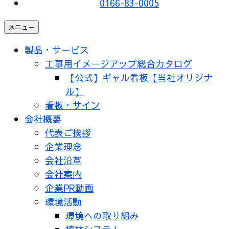
0166-83-0005
メニュー
製品・サービス
工事用イメージアップ総合カタログ
【公式】ギャル看板【当社オリジナ
ル】
看板・サイン
会社概要
代表ご挨拶
企業理念
会社沿革
会社案内
企業PR動画
環境活動
環境への取り組み