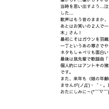
当時を思い出すよう…泣 
した…
歌声はもう昔のままか、
あとはお笑いの２人で一
木」さん！
最初こそはガウンを羽織
一丁というあの寒さでやっ
ネタもしゃべりも面白い
最後は鼠先輩で歌謡曲「
個人的にはアントキの猪
です。
また、来年も（娘の年齢
ませんが(ノД`)・゜
おたにしみに～(*￣▽￣)ﾉ~~ ﾏ