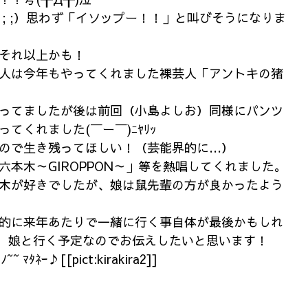
; ;）思わず「イソップー！！」と叫びそうになりま
それ以上かも！
人は今年もやってくれました裸芸人「アントキの猪
ってましたが後は前回（小島よしお）同様にパンツ
てくれました(￣ー￣)ﾆﾔﾘｯ
ので生き残ってほしい！（芸能界的に…）
六本木～GIROPPON～」等を熱唱してくれました。
木が好きでしたが、娘は鼠先輩の方が良かったよう
的に来年あたりで一緒に行く事自体が最後かもしれ
・。）娘と行く予定なのでお伝えしたいと思います！
ﾀﾈｰ♪[[pict:kirakira2]]