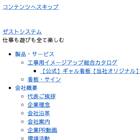
コンテンツへスキップ
ゼストシステム
仕事も遊びも全て楽しむ
製品・サービス
工事用イメージアップ総合カタログ
【公式】ギャル看板【当社オリジナル
看板・サイン
会社概要
代表ご挨拶
企業理念
会社沿革
会社案内
企業PR動画
環境活動