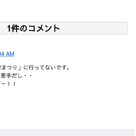
1件のコメント
04 AM
雪まつり」に行ってないです。
は苦手だし・・
ぞ～！！