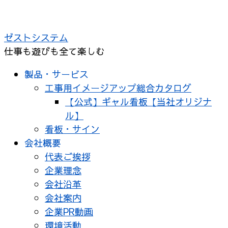
ゼストシステム
仕事も遊びも全て楽しむ
製品・サービス
工事用イメージアップ総合カタログ
【公式】ギャル看板【当社オリジナ
ル】
看板・サイン
会社概要
代表ご挨拶
企業理念
会社沿革
会社案内
企業PR動画
環境活動