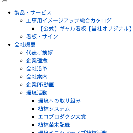
メ
ニ
製品・サービス
ュ
工事用イメージアップ総合カタログ
ー
【公式】ギャル看板【当社オリジナル
看板・サイン
会社概要
代表ご挨拶
企業理念
会社沿革
会社案内
企業PR動画
環境活動
環境への取り組み
植林システム
エコプロダクツ大賞
植林苗木記録
環境イニシアティブ植林活動