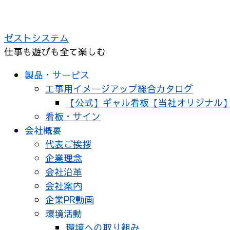
コ
ン
ゼストシステム
テ
仕事も遊びも全て楽しむ
ン
ツ
製品・サービス
へ
工事用イメージアップ総合カタログ
ス
【公式】ギャル看板【当社オリジナル
キ
看板・サイン
ッ
会社概要
プ
代表ご挨拶
企業理念
会社沿革
会社案内
企業PR動画
環境活動
環境への取り組み