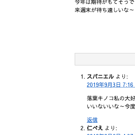
今年は期待がもてそうで
来週末が待ち遠しいな～
スパニエル
より:
2019年9月3日 7:16
落葉キノコ私の大
いいないいな～今
返信
仁べえ
より: