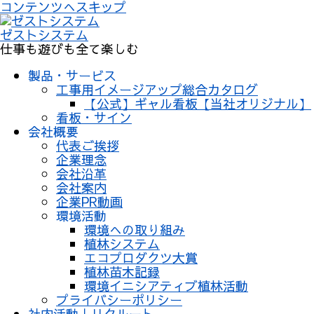
コンテンツへスキップ
ゼストシステム
仕事も遊びも全て楽しむ
製品・サービス
工事用イメージアップ総合カタログ
【公式】ギャル看板【当社オリジナル】
看板・サイン
会社概要
代表ご挨拶
企業理念
会社沿革
会社案内
企業PR動画
環境活動
環境への取り組み
植林システム
エコプロダクツ大賞
植林苗木記録
環境イニシアティブ植林活動
プライバシーポリシー
社内活動｜リクルート