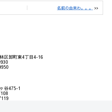
名前の由来わ。。。
>>
区卸町東4丁目4-16
9930
9950
谷475-1
7108
7119