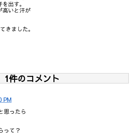
汗を出す。
が高いと汗が
してきました。
1件のコメント
0 PM
と思ったら
らって？