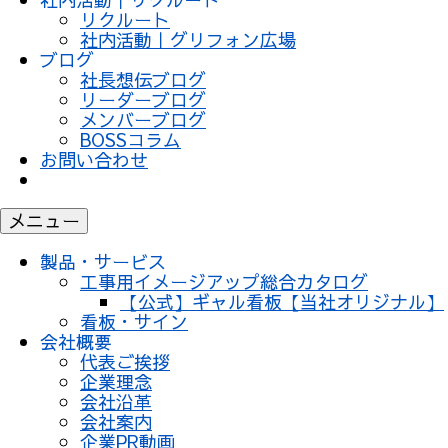
リクルート
社内活動｜グリフォン広場
ブログ
社長想伝ブログ
リーダーブログ
メンバーブログ
BOSSコラム
お問い合わせ
メニュー
製品・サービス
工事用イメージアップ総合カタログ
【公式】ギャル看板【当社オリジナル】
看板・サイン
会社概要
代表ご挨拶
企業理念
会社沿革
会社案内
企業PR動画