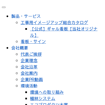
メ
ニ
製品・サービス
ュ
工事用イメージアップ総合カタログ
ー
【公式】ギャル看板【当社オリジナ
ル】
看板・サイン
会社概要
代表ご挨拶
企業理念
会社沿革
会社案内
企業PR動画
環境活動
環境への取り組み
植林システム
エコプロダクツ大賞