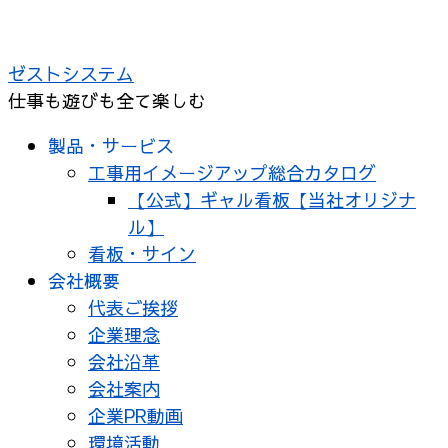
コ
ン
ゼストシステム
テ
仕事も遊びも全て楽しむ
ン
ツ
製品・サービス
へ
工事用イメージアップ総合カタログ
ス
【公式】ギャル看板【当社オリジナ
キ
ル】
ッ
看板・サイン
プ
会社概要
代表ご挨拶
企業理念
会社沿革
会社案内
企業PR動画
環境活動