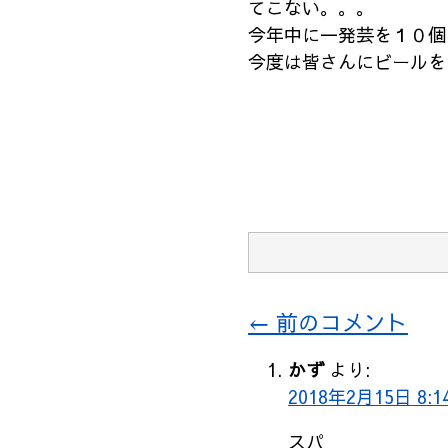
てこない。。。
今年中に一発芸を１０個
今度は皆さんにビールを
コ
← 前のコメント
メ
かず
より:
ン
2018年2月15日 8:1
ト
スパ
ナ