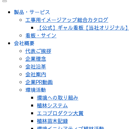
メ
ニ
製品・サービス
ュ
工事用イメージアップ総合カタログ
ー
【公式】ギャル看板【当社オリジナル
看板・サイン
会社概要
代表ご挨拶
企業理念
会社沿革
会社案内
企業PR動画
環境活動
環境への取り組み
植林システム
エコプロダクツ大賞
植林苗木記録
環境イニシアティブ植林活動