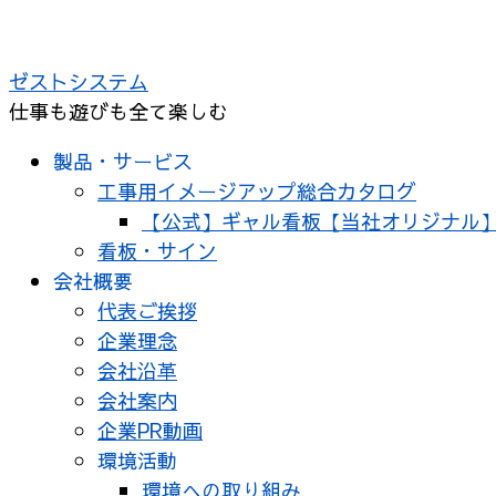
コ
ン
ゼストシステム
テ
仕事も遊びも全て楽しむ
ン
ツ
製品・サービス
へ
工事用イメージアップ総合カタログ
ス
【公式】ギャル看板【当社オリジナル
キ
看板・サイン
ッ
会社概要
プ
代表ご挨拶
企業理念
会社沿革
会社案内
企業PR動画
環境活動
環境への取り組み