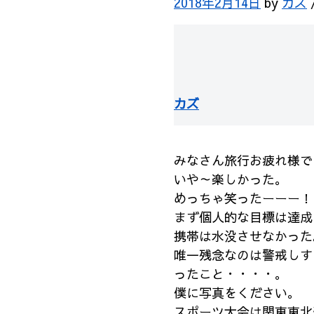
2018年2月14日
by
カズ
カズ
みなさん旅行お疲れ様で
いや～楽しかった。
めっちゃ笑ったーーー！
まず個人的な目標は達成
携帯は水没させなかった
唯一残念なのは警戒しす
ったこと・・・・。
僕に写真をください。
スポーツ大会は関東東北