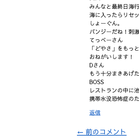
みんなと最終日海
ビ
海に入ったらリセ
ゲ
しょーぐん。
ー
バンジーだね！刺
シ
てっぺーさん
ョ
「どやさ」をもっ
ン
おねがいします！
Dさん
もう十分まきあげ
BOSS
レストランの中に
携帯水没恐怖症の
返信
コ
← 前のコメント