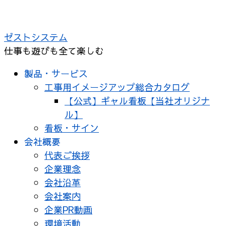
ゼストシステム
仕事も遊びも全て楽しむ
製品・サービス
工事用イメージアップ総合カタログ
【公式】ギャル看板【当社オリジナ
ル】
看板・サイン
会社概要
代表ご挨拶
企業理念
会社沿革
会社案内
企業PR動画
環境活動