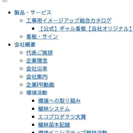
メ
ニ
製品・サービス
ュ
工事用イメージアップ総合カタログ
ー
【公式】ギャル看板【当社オリジナル
看板・サイン
会社概要
代表ご挨拶
企業理念
会社沿革
会社案内
企業PR動画
環境活動
環境への取り組み
植林システム
エコプロダクツ大賞
植林苗木記録
環境イニシアティブ植林活動