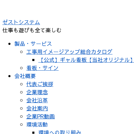
コ
ン
ゼストシステム
テ
仕事も遊びも全て楽しむ
ン
ツ
製品・サービス
へ
工事用イメージアップ総合カタログ
ス
【公式】ギャル看板【当社オリジナル
キ
看板・サイン
ッ
会社概要
プ
代表ご挨拶
企業理念
会社沿革
会社案内
企業PR動画
環境活動
環境への取り組み