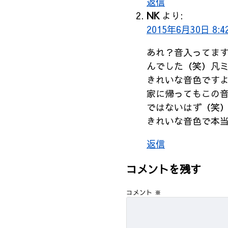
返信
NK
より:
2015年6月30日 8:4
あれ？音入ってま
んでした（笑）凡
きれいな音色です
家に帰ってもこの
ではないはず（笑
きれいな音色で本
返信
コメントを残す
コメント
※