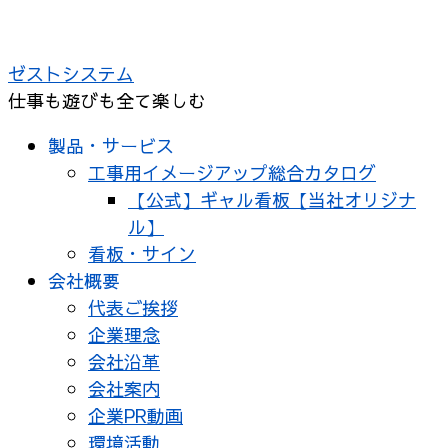
コ
ン
ゼストシステム
テ
仕事も遊びも全て楽しむ
ン
ツ
製品・サービス
へ
工事用イメージアップ総合カタログ
ス
【公式】ギャル看板【当社オリジナ
キ
ル】
ッ
看板・サイン
プ
会社概要
代表ご挨拶
企業理念
会社沿革
会社案内
企業PR動画
環境活動