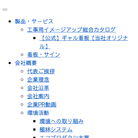
メ
ニ
製品・サービス
ュ
工事用イメージアップ総合カタログ
ー
【公式】ギャル看板【当社オリジナ
ル】
看板・サイン
会社概要
代表ご挨拶
企業理念
会社沿革
会社案内
企業PR動画
環境活動
環境への取り組み
植林システム
エコプロダクツ大賞