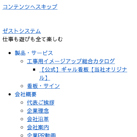
コンテンツへスキップ
ゼストシステム
仕事も遊びも全て楽しむ
製品・サービス
工事用イメージアップ総合カタログ
【公式】ギャル看板【当社オリジナ
ル】
看板・サイン
会社概要
代表ご挨拶
企業理念
会社沿革
会社案内
企業PR動画