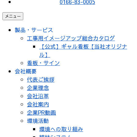
0166-83-0005
メニュー
製品・サービス
工事用イメージアップ総合カタログ
【公式】ギャル看板【当社オリジナ
ル】
看板・サイン
会社概要
代表ご挨拶
企業理念
会社沿革
会社案内
企業PR動画
環境活動
環境への取り組み